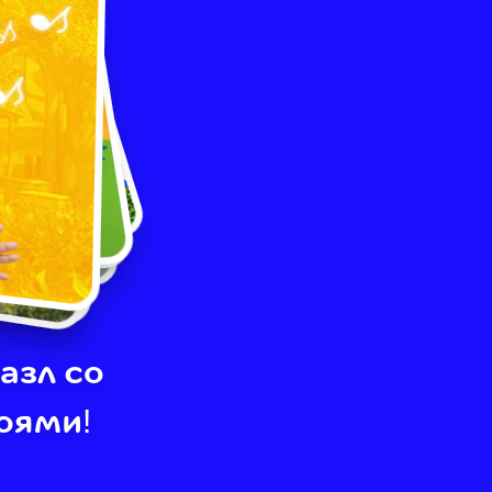
азл со
оями!